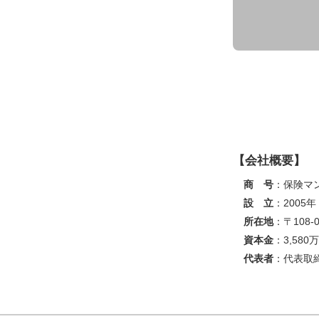
【会社概要】
商 号
：保険マ
設 立
：2005
所在地
：〒108
資本金
：3,580
代表者
：代表取