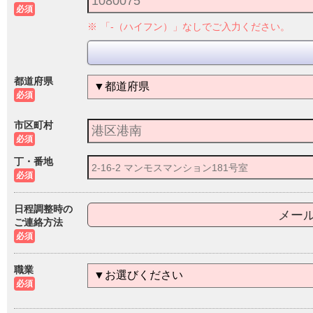
必須
※
「-（ハイフン）」なしでご入力ください。
都道府県
必須
市区町村
必須
丁・番地
必須
日程調整時の
メー
ご連絡方法
必須
職業
必須