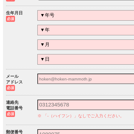
生年月日
必須
メール
アドレス
必須
連絡先
電話番号
必須
※
「-（ハイフン）」なしでご入力ください。
郵便番号