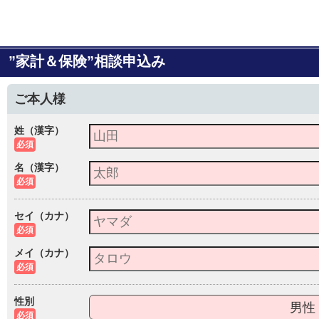
”家計＆保険”相談申込み
ご本人様
姓（漢字）
必須
名（漢字）
必須
セイ（カナ）
必須
メイ（カナ）
必須
性別
男性
必須