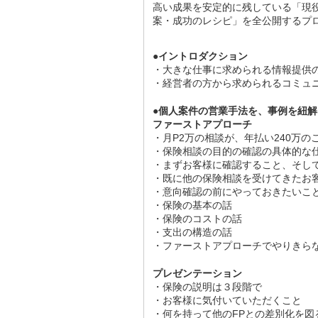
高い成果を安定的に残している「現
案・成功のレシピ」を全公開するプ
●イントロダクション
・大きな仕事に求められる情報提供
・経営者の方から求められるコミュ
●個人案件の営業手法を、事例を紐
ファーストアプローチ
・月P2万の相談が、年払い240万の
・保険相談の目的の確認の具体的な
・まずお客様に確認すること、そし
・既に他の保険相談を受けてきたお
・意向確認の前にやっておきたいこ
・保険の基本の話
・保険のコストの話
・支出の構造の話
・ファーストアプローチでやりきら
プレゼンテーション
・保険の説明は３段階で
・お客様に気付いていただくこと
・何を持って他のFPとの差別化を図