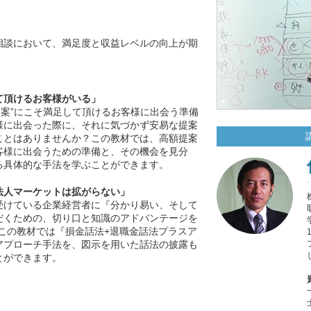
相談において、満足度と収益レベルの向上が期
て頂けるお客様がいる」
提案”にこそ満足して頂けるお客様に出会う準備
様に出会った際に、それに気づかず安易な提案
ことはありませんか？この教材では、高額提案
客様に出会うための準備と、その機会を見分
る具体的な手法を学ぶことができます。
法人マーケットは拡がらない」
受けている企業経営者に『分かり易い、そして
だくための、切り口と知識のアドバンテージを
この教材では『損金話法+退職金話法プラスア
アプローチ手法を、図示を用いた話法の披露も
とができます。