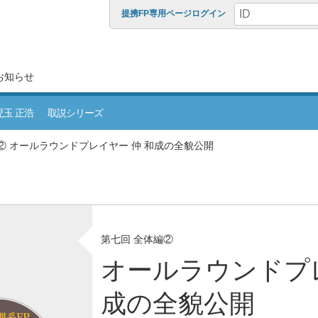
提携FP専用ページログイン
お知らせ
児玉 正浩
取説シリーズ
② オールラウンドプレイヤー 仲 和成の全貌公開
第七回 全体編②
オールラウンドプレ
成の全貌公開