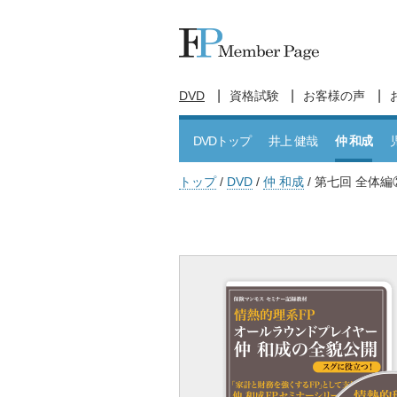
DVD
資格試験
お客様の声
DVDトップ
井上 健哉
仲 和成
トップ
DVD
仲 和成
第七回 全体編