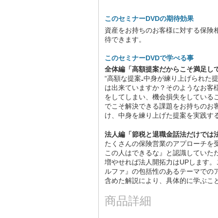
このセミナーDVDの期待効果
資産をお持ちのお客様に対する保険
待できます。
このセミナーDVDで学べる事
全体編「高額提案だからこそ満足し
“高額な提案₌中身が練り上げられた
は出来ていますか？そのようなお客
をしてしまい、機会損失をしている
でこそ解決できる課題をお持ちのお
け、中身を練り上げた提案を実践す
法人編「節税と退職金話法だけでは
たくさんの保険営業のアプローチを
この人はできるな』と認識していた
増やせれば法人開拓力はUPします。
ルファ』の包括性のあるテーマでの
含めた解説により、具体的に学ぶこ
商品詳細