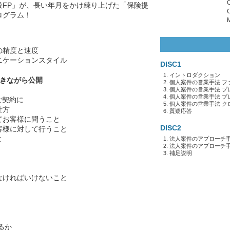
役FP」が、長い年月をかけ練り上げた「保険提
ログラム！
の精度と速度
ニケーションスタイル
DISC1
イントロダクション
解きながら公開
個人案件の営業手法 フ
個人案件の営業手法 プ
個人案件の営業手法 プ
ご契約に
個人案件の営業手法 ク
仕方
質疑応答
てお客様に問うこと
DISC2
客様に対して行うこと
と
法人案件のアプローチ手
法人案件のアプローチ手
補足説明
なければいけないこと
るか