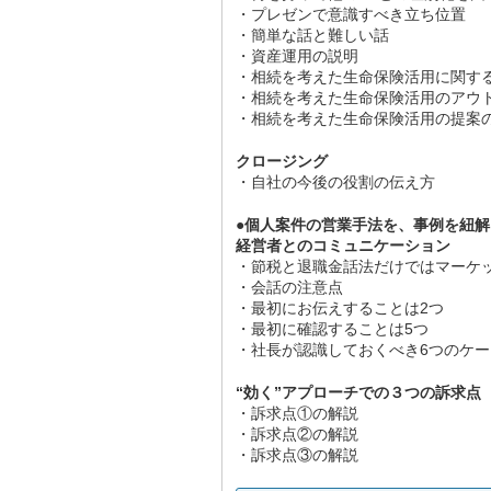
・プレゼンで意識すべき立ち位置
・簡単な話と難しい話
・資産運用の説明
・相続を考えた生命保険活用に関す
・相続を考えた生命保険活用のアウ
・相続を考えた生命保険活用の提案の
クロージング
・自社の今後の役割の伝え方
●個人案件の営業手法を、事例を紐
経営者とのコミュニケーション
・節税と退職金話法だけではマーケ
・会話の注意点
・最初にお伝えすることは2つ
・最初に確認することは5つ
・社長が認識しておくべき6つのケー
“効く”アプローチでの３つの訴求点
・訴求点①の解説
・訴求点②の解説
・訴求点③の解説