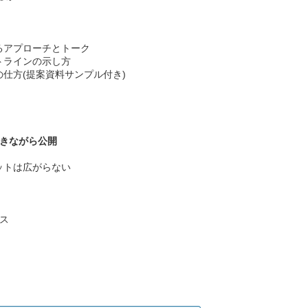
るアプローチとトーク
トラインの示し方
仕方(提案資料サンプル付き)
解きながら公開
ットは広がらない
ス