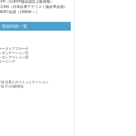
CFP（日本FP協会認定上級資格）
CCMA（日本証券アナリスト協会準会員）
MDRT会員（1999年～）
収録内容一覧
ァーストアプローチ
レゼンテーション①
レゼンテーション②
ロージング
法 社長とのコミュニケーション
法 3つの訴求点